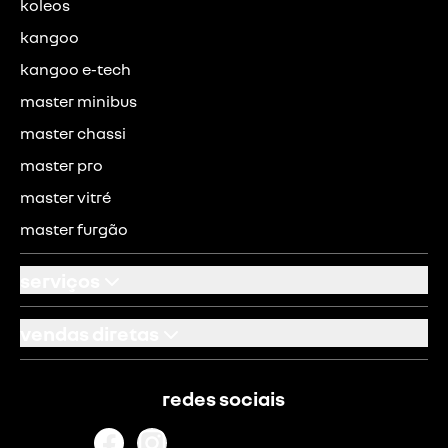
koleos
kangoo
kangoo e-tech
master minibus
master chassi
master pro
master vitré
master furgão
serviços
funilaria e pintura
vendas diretas
revisao
venda pcd
despachante
redes sociais
cnpj
recall
táxi / aplicativo
agende seu serviço